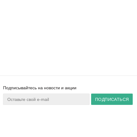
Подписывайтесь на новости и акции
Ваш город:
Минск
+375 44 777 14 57
Время работы:
info@zuker.by
Пн-Пт 8:30–17:30