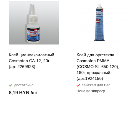
Клей цианоакрилатный
Клей для оргстекла
Cosmofen CA-12, 20г
Cosmofen PMMA
(арт.2269923)
(COSMO SL-650.120),
180г, прозрачный
(арт.1924150)
достаточно
закажем для Вас
Цена по запросу
8,19 BYN /шт