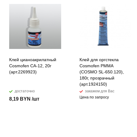
Клей цианоакрилатный
Клей для оргстекла
Cosmofen CA-12, 20г
Cosmofen PMMA
(арт.2269923)
(COSMO SL-650.120),
180г, прозрачный
(арт.1924150)
достаточно
закажем для Вас
Цена по запросу
8,19 BYN /шт