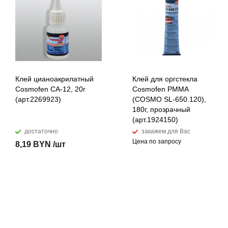
Клей цианоакрилатный
Клей для оргстекла
Cosmofen CA-12, 20г
Cosmofen PMMA
(арт.2269923)
(COSMO SL-650.120),
180г, прозрачный
(арт.1924150)
достаточно
закажем для Вас
Цена по запросу
8,19 BYN /шт