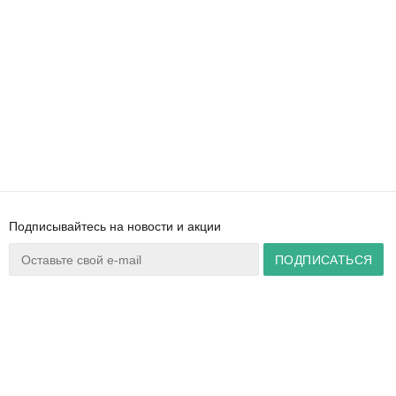
Подписывайтесь на новости и акции
Ваш город:
Минск
+375 44 777 14 57
Время работы:
info@zuker.by
Пн-Пт 8:30–17:30
Звоните до 20:00*