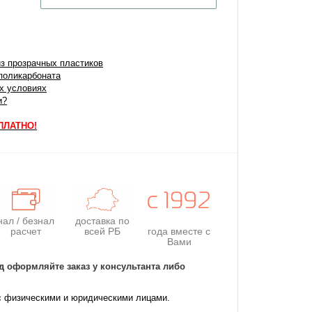
з прозрачных пластиков
поликарбоната
их условиях
и?
СПЛАТНО!
нал / безнал
доставка по
расчет
всей РБ
года
вместе с
Вами
д оформляйте заказ у консультанта либо
с физическими и юридическими лицами.