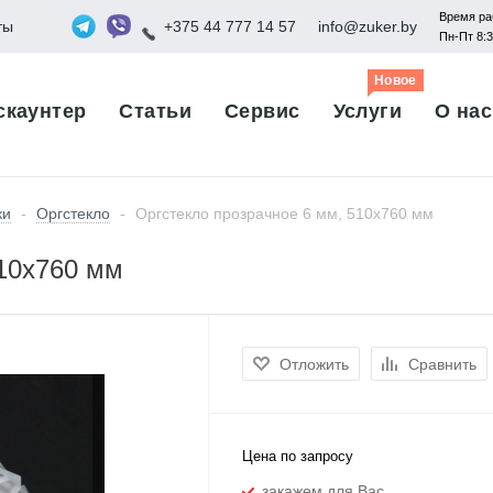
Время ра
ты
+375 44 777 14 57
info@zuker.by
Пн-Пт 8:
Новое
скаунтер
Статьи
Сервис
Услуги
О нас
ки
-
Оргстекло
-
Оргстекло прозрачное 6 мм, 510x760 мм
510x760 мм
Отложить
Сравнить
Цена по запросу
закажем для Вас