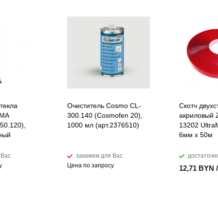
стекла
Очиститель Cosmo CL-
Скотч двух
MMA
300.140 (Cosmofen 20),
акриловый
0.120),
1000 мл (арт.2376510)
13202 Ultra
чный
6мм х 50м
 Вас
закажем для Вас
достаточн
у
Цена по запросу
12,71 BYN 