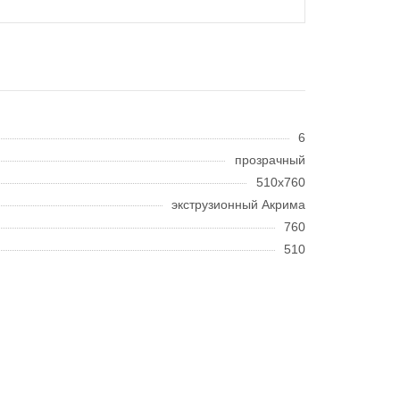
6
прозрачный
510x760
экструзионный Акрима
760
510