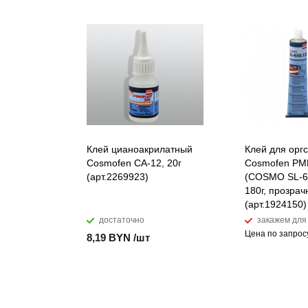
Клей цианоакрилатный
Клей для орг
Cosmofen CA-12, 20г
Cosmofen P
(арт.2269923)
(COSMO SL-65
180г, прозра
(арт.1924150)
достаточно
закажем для
Цена по запрос
8,19 BYN /шт