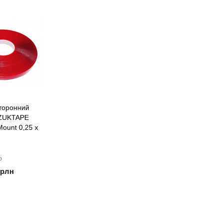
сторонний
 ZUKTAPE
Mount 0,25 х
о
/рлн