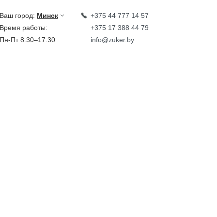
Ваш город:
Минск
+375 44 777 14 57
Время работы:
+375 17 388 44 79
Пн-Пт 8:30–17:30
info@zuker.by
Звоните до 20:00*
кции
Каталог
овости
тзывы
идеообзоры