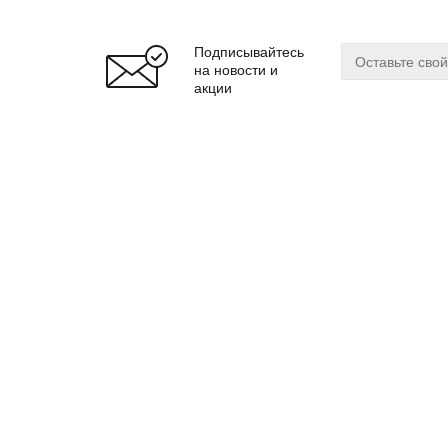
Подписывайтесь
на новости и
акции
О магазине
Сервис
О нас
Оплата
Бренды
Доставка
Реквизиты
Гарантия
© 2024 zuker.by
Магаз
ООО «Интернет-магазин «Цукер»
Регис
Юр. адрес: 220019
г. Минск, ул. Cухаревская, 16, пом.16
Мы до