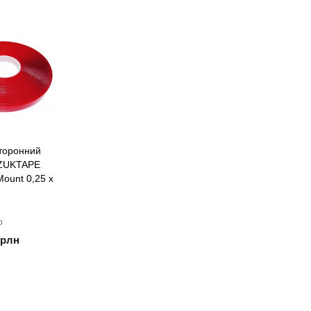
сторонний
 ZUKTAPE
Mount 0,25 х
о
/рлн