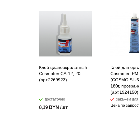
Клей цианоакрилатный
Клей для орг
Cosmofen CA-12, 20г
Cosmofen P
(арт.2269923)
(COSMO SL-65
180г, прозра
(арт.1924150)
достаточно
закажем для
Цена по запрос
8,19 BYN /шт