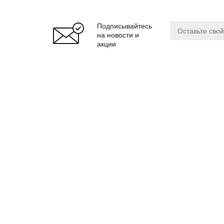
Подписывайтесь
на новости и
акции
О магазине
Сервис
О нас
Оплата
Бренды
Доставка
Реквизиты
Гарантия
© 2024 zuker.by
Магаз
ООО «Интернет-магазин «Цукер»
Регис
Юр. адрес: 220019
г. Минск, ул. Cухаревская, 16, пом.16
Мы до