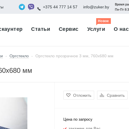
Время ра
ты
+375 44 777 14 57
info@zuker.by
Пн-Пт 8:
Новое
скаунтер
Статьи
Сервис
Услуги
О нас
ки
-
Оргстекло
-
Оргстекло прозрачное 3 мм, 760х680 мм
760х680 мм
Отложить
Сравнить
Цена по запросу
закажем для Вас