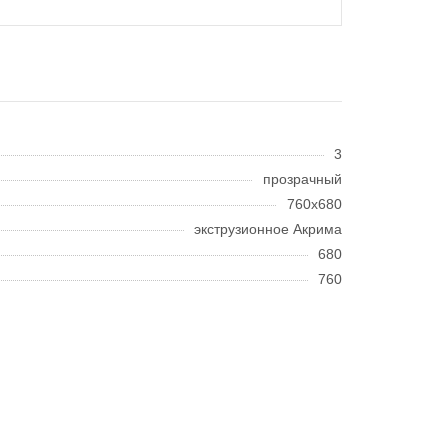
3
прозрачный
760x680
экструзионное Акрима
680
760