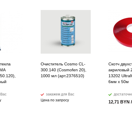
стекла
Очиститель Cosmo CL-
Скотч двух
MMA
300.140 (Cosmofen 20),
акриловый
0.120),
1000 мл (арт.2376510)
13202 Ultra
чный
6мм х 50м
 Вас
закажем для Вас
достаточн
у
Цена по запросу
12,71 BYN 