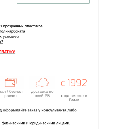
з прозрачных пластиков
поликарбоната
их условиях
и?
СПЛАТНО!
нал / безнал
доставка по
расчет
всей РБ
года
вместе с
Вами
д оформляйте заказ у консультанта либо
с физическими и юридическими лицами.