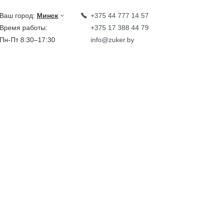
Ваш город:
Минск
+375 44 777 14 57
Время работы:
+375 17 388 44 79
Пн-Пт 8:30–17:30
info@zuker.by
Звоните до 20:00*
кции
Каталог
овости
тзывы
идеообзоры