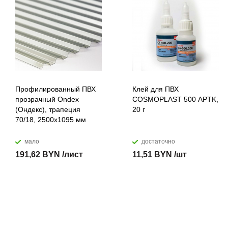
Профилированный ПВХ
Клей для ПВХ
прозрачный Ondex
COSMOPLAST 500 APTK,
(Ондекс), трапеция
20 г
70/18, 2500х1095 мм
мало
достаточно
191,62 BYN /лист
11,51 BYN /шт