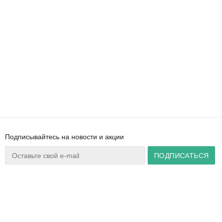
Подписывайтесь на новости и акции
Ваш город:
Минск
+375 44 777 14 57
Время работы:
info@zuker.by
Пн-Пт 8:30–17:30