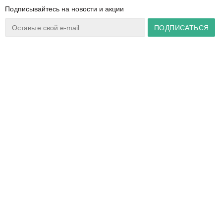
Подписывайтесь на новости и акции
Ваш город:
Минск
+375 44 777 14 57
Время работы:
info@zuker.by
Пн-Пт 8:30–17:30
Звоните до 20:00*
О магазине
Сервис
Полезная информация
Акции
Каталог
Видеообзоры