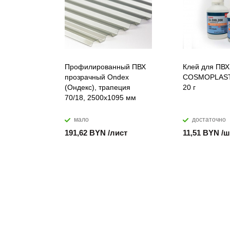
Профилированный ПВХ
Клей для ПВХ
прозрачный Ondex
COSMOPLAST
(Ондекс), трапеция
20 г
70/18, 2500х1095 мм
мало
достаточно
191,62 BYN /лист
11,51 BYN /ш