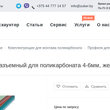
Время ра
ты
+375 44 777 14 57
info@zuker.by
Пн-Пт 8:
Новое
скаунтер
Статьи
Сервис
Услуги
О нас
ки
-
Комплектующие для монтажа поликарбоната
-
Профили для
азъемный для поликарбоната 4-6мм, ж
Отложить
Сравнить
Цена по запросу