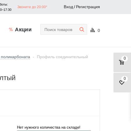
боты:
Вход
/
Регистрация
Звоните до 20:00*
30–17:30
Акции
0
 поликарбоната
-
Профиль соединительный
0
елтый
0
Нет нужного количества на складе!