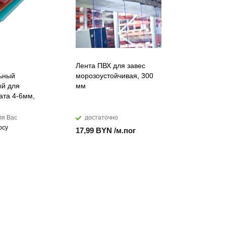
Лента ПВХ для завес
Искусств
ьный
морозоустойчивая, 300
акриловы
й для
мм
DuPont™ C
ата 4-6мм,
ля Вас
достаточно
мало
осу
17,99 BYN /м.пог
874,28 B