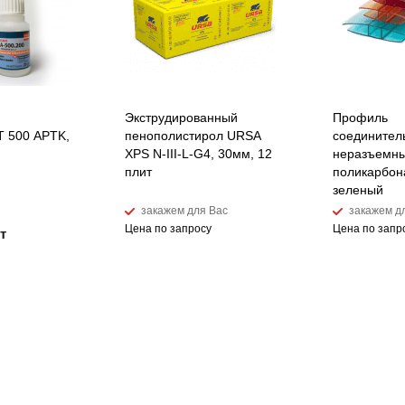
Экструдированный
Профиль
 500 APTK,
пенополистирол URSA
соединител
XPS N-III-L-G4, 30мм, 12
неразъемны
плит
поликарбон
зеленый
закажем для Вас
закажем д
Цена по запросу
Цена по запр
т