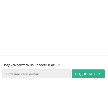
Подписывайтесь на новости и акции
Ваш город:
Минск
+375 44 777 14 57
Время работы:
info@zuker.by
Пн-Пт 8:30–17:30
Звоните до 20:00*