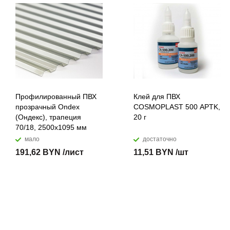
Профилированный ПВХ
Клей для ПВХ
прозрачный Ondex
COSMOPLAST 500 APTK,
(Ондекс), трапеция
20 г
70/18, 2500х1095 мм
мало
достаточно
191,62 BYN /лист
11,51 BYN /шт