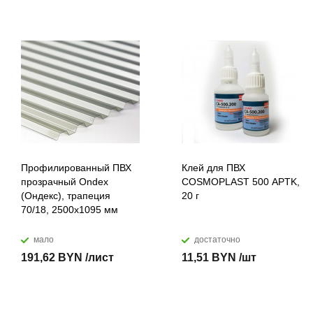
Профилированный ПВХ
Клей для ПВХ
прозрачный Ondex
COSMOPLAST 500 APTK,
(Ондекс), трапеция
20 г
70/18, 2500х1095 мм
мало
достаточно
191,62 BYN /лист
11,51 BYN /шт