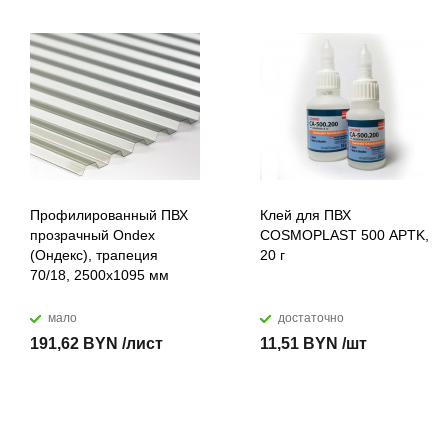
Профилированный ПВХ
Клей для ПВХ
прозрачный Ondex
COSMOPLAST 500 APTK,
(Ондекс), трапеция
20 г
70/18, 2500х1095 мм
мало
достаточно
191,62 BYN /лист
11,51 BYN /шт