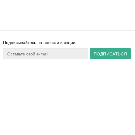
Подписывайтесь на новости и акции
Ваш город:
Минск
+375 44 777 14 57
Время работы:
info@zuker.by
Пн-Пт 8:30–17:30
Звоните до 20:00*
О магазине
Сервис