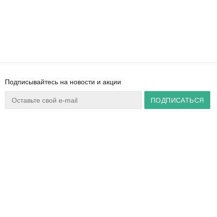
Подписывайтесь на новости и акции
Ваш город:
Минск
+375 44 777 14 57
Время работы:
info@zuker.by
Пн-Пт 8:30–17:30
Звоните до 20:00*
О магазине