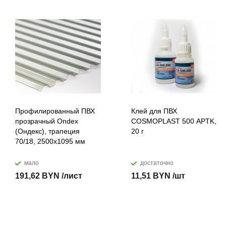
Профилированный ПВХ
Клей для ПВХ
прозрачный Ondex
COSMOPLAST 500 APTK,
(Ондекс), трапеция
20 г
70/18, 2500х1095 мм
мало
достаточно
191,62 BYN /лист
11,51 BYN /шт