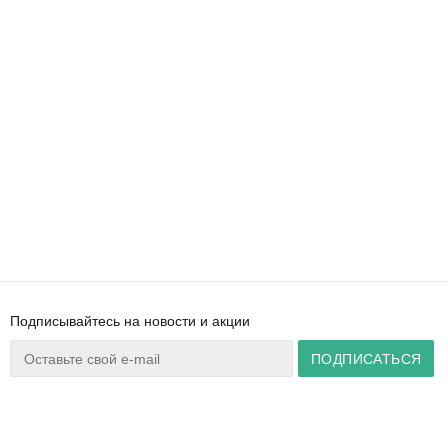
Подписывайтесь на новости и акции
Ваш город:
Минск
+375 44 777 14 57
Время работы:
info@zuker.by