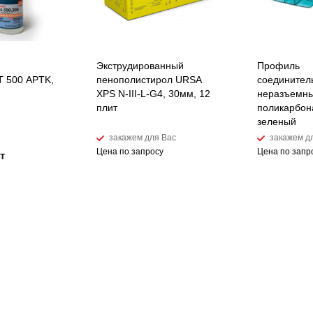
Экструдированный
Профиль
 500 APTK,
пенополистирол URSA
соединител
XPS N-III-L-G4, 30мм, 12
неразъемны
плит
поликарбон
зеленый
закажем для Вас
закажем д
Цена по запросу
Цена по запр
т