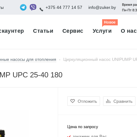
Время ра
ты
+375 44 777 14 57
info@zuker.by
Пн-Пт 8:
Новое
скаунтер
Статьи
Сервис
Услуги
О нас
нные насосы для отопления
-
Циркуляционный насос UNIPUMP UP
MP UPС 25-40 180
Отложить
Сравнить
Цена по запросу
закажем для Вас