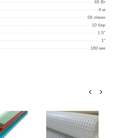
65 Вт
4 м
58 л/мин
10 бар
1.5"
1"
180 мм