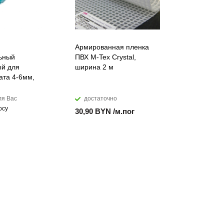
Армированная пленка
Лента ПВХ
ьный
ПВХ M-Tex Crystal,
морозоуст
й для
ширина 2 м
мм
ата 4-6мм,
ля Вас
достаточно
достато
осу
30,90 BYN /м.пог
17,99 BYN