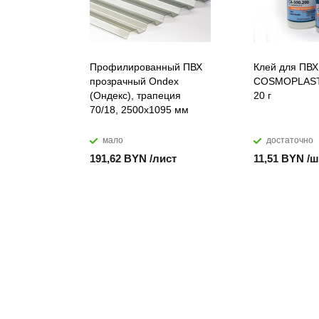
Профилированный ПВХ
Клей для ПВХ
прозрачный Ondex
COSMOPLAST
(Ондекс), трапеция
20 г
70/18, 2500х1095 мм
мало
достаточно
191,62 BYN /лист
11,51 BYN /ш