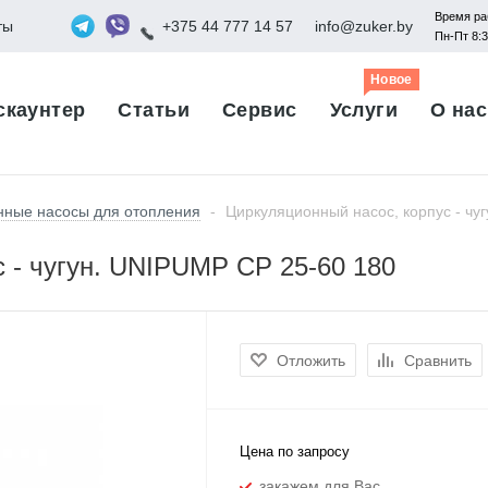
Время ра
ты
+375 44 777 14 57
info@zuker.by
Пн-Пт 8:
Новое
скаунтер
Статьи
Сервис
Услуги
О нас
нные насосы для отопления
-
Циркуляционный насос, корпус - чу
 - чугун. UNIPUMP CP 25-60 180
Отложить
Сравнить
Цена по запросу
закажем для Вас