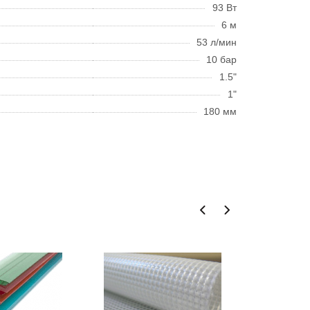
93 Вт
6 м
53 л/мин
10 бар
1.5"
1"
180 мм