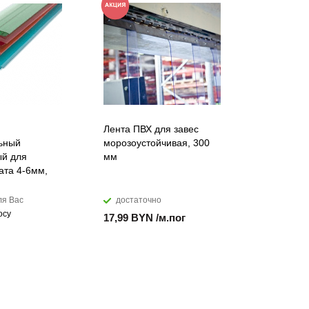
Лента ПВХ для завес
Воронка ж
ьный
морозоустойчивая, 300
125/105 м
й для
мм
коричнев
ата 4-6мм,
ля Вас
достаточно
закажем
осу
Цена по за
17,99 BYN /м.пог