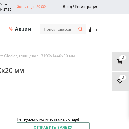
боты:
Вход
/
Регистрация
Звоните до 20:00*
30–17:30
Акции
0
т Glacier, глянцевая, 3190x1440x20 мм
0
40x20 мм
0
Нет нужного количества на складе!
ОТПРАВИТЬ ЗАЯВКУ