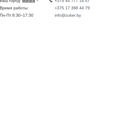
Ваш город:
Минск
+375 44 777 14 57
Время работы:
+375 17 388 44 79
Пн-Пт 8:30–17:30
info@zuker.by
Звоните до 20:00*
кции
Каталог
овости
тзывы
идеообзоры