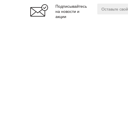
Подписывайтесь
на новости и
акции
О магазине
Сервис
О нас
Оплата
Бренды
Доставка
Реквизиты
Гарантия
© 2024 zuker.by
Магаз
ООО «Интернет-магазин «Цукер»
Регис
Юр. адрес: 220019
г. Минск, ул. Cухаревская, 16, пом.16
Мы до
почтовый адрес: 220099 г. Минск, ул. Казинца, 32/1
Витеб
Борис