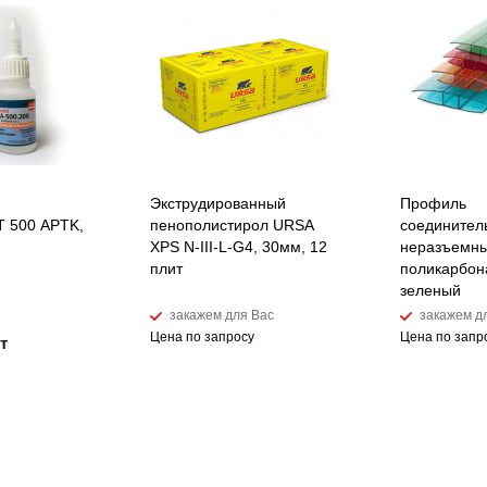
Экструдированный
Профиль
 500 APTK,
пенополистирол URSA
соединител
XPS N-III-L-G4, 30мм, 12
неразъемны
плит
поликарбон
зеленый
закажем для Вас
закажем д
Цена по запросу
Цена по запр
т