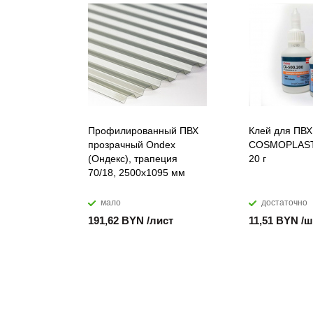
Профилированный ПВХ
Клей для ПВХ
прозрачный Ondex
COSMOPLAST
(Ондекс), трапеция
20 г
70/18, 2500х1095 мм
мало
достаточно
191,62 BYN /лист
11,51 BYN /ш