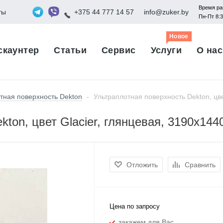
Время ра
ты
+375 44 777 14 57
info@zuker.by
Пн-Пт 8:
Новое
скаунтер
Статьи
Сервис
Услуги
О нас
тная поверхность Dekton
-
Ультраплотная поверхность Dekton, цве
kton, цвет Glacier, глянцевая, 3190x14
Отложить
Сравнить
Цена по запросу
закажем для Вас