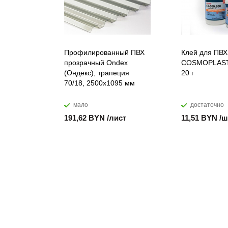
Профилированный ПВХ
Клей для ПВХ
прозрачный Ondex
COSMOPLAST
(Ондекс), трапеция
20 г
70/18, 2500х1095 мм
мало
достаточно
191,62 BYN /лист
11,51 BYN /ш