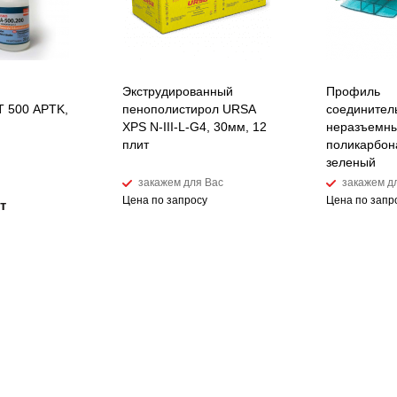
Экструдированный
Профиль
 500 APTK,
пенополистирол URSA
соединител
XPS N-III-L-G4, 30мм, 12
неразъемны
плит
поликарбон
зеленый
закажем для Вас
закажем д
Цена по запросу
Цена по запр
т