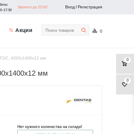
боты:
Вход
/
Регистрация
Звоните до 20:00*
30–17:30
Акции
0
 TOC, 4200x1400x12 мм
0
00x1400x12 мм
0
Нет нужного количества на складе!