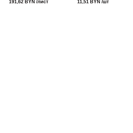
191,62 BYN /лист
11,51 BYN /шт