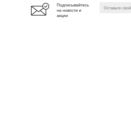
Подписывайтесь
на новости и
акции
О магазине
Сервис
О нас
Оплата
Бренды
Доставка
Реквизиты
Гарантия
© 2024 zuker.by
Магаз
ООО «Интернет-магазин «Цукер»
Регис
Юр. адрес: 220019
г. Минск, ул. Cухаревская, 16, пом.16
Мы до
почтовый адрес: 220099 г. Минск, ул. Казинца, 32/1
Витеб
Борис