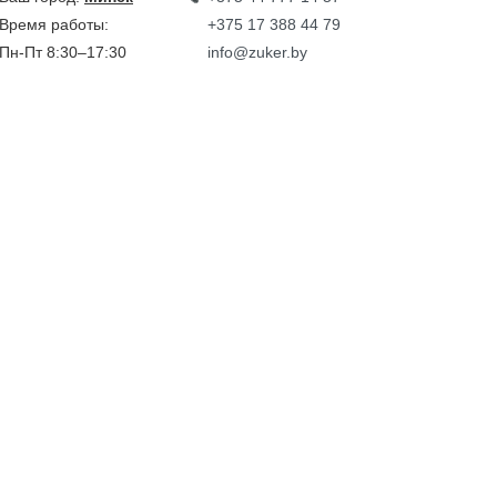
Время работы:
+375 17 388 44 79
Пн-Пт 8:30–17:30
info@zuker.by
Звоните до 20:00*
кции
Каталог
овости
тзывы
идеообзоры