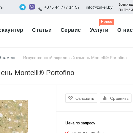
Время ра
ты
+375 44 777 14 57
info@zuker.by
Пн-Пт 8:
Новое
скаунтер
Статьи
Сервис
Услуги
О нас
й камень
-
Искусственный акриловый камень Montelli® Portofino
нь Montelli® Portofino
Отложить
Сравнить
Цена по запросу
закажем для Вас