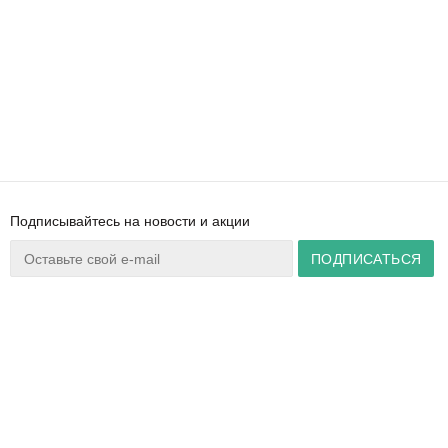
Подписывайтесь на новости и акции
Ваш город:
Минск
+375 44 777 14 57
Время работы:
info@zuker.by
Пн-Пт 8:30–17:30
Звоните до 20:00*