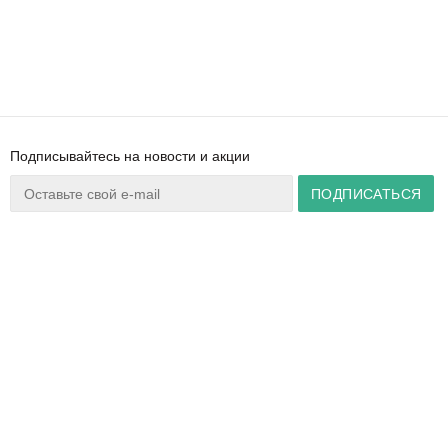
Подписывайтесь на новости и акции
Ваш город:
Минск
+375 44 777 14 57
Время работы:
info@zuker.by
Пн-Пт 8:30–17:30
Звоните до 20:00*
О магазине