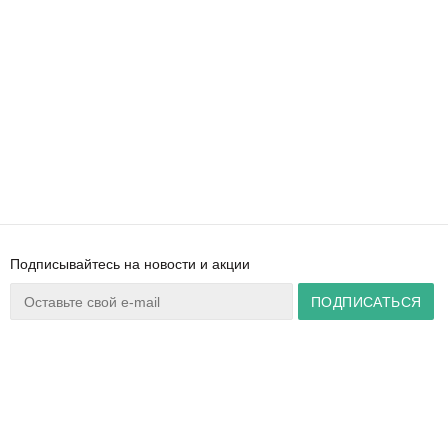
Подписывайтесь на новости и акции
Ваш город:
Минск
+375 44 777 14 57
Время работы:
info@zuker.by
Пн-Пт 8:30–17:30
Звоните до 20:00*