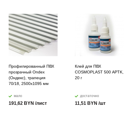
Профилированный ПВХ
Клей для ПВХ
прозрачный Ondex
COSMOPLAST 500 APTK,
(Ондекс), трапеция
20 г
70/18, 2500х1095 мм
мало
достаточно
191,62 BYN /лист
11,51 BYN /шт