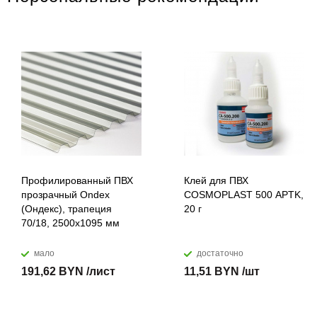
Профилированный ПВХ
Клей для ПВХ
прозрачный Ondex
COSMOPLAST 500 APTK,
(Ондекс), трапеция
20 г
70/18, 2500х1095 мм
мало
достаточно
191,62 BYN /лист
11,51 BYN /шт