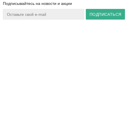
Подписывайтесь на новости и акции
Ваш город:
Минск
+375 44 777 14 57
Время работы:
info@zuker.by
Пн-Пт 8:30–17:30
Звоните до 20:00*
О магазине
Сервис
Полезная информация
Акции
Каталог
Видеообзоры