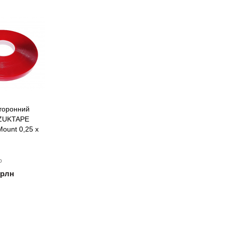
сторонний
 ZUKTAPE
Mount 0,25 х
о
/рлн