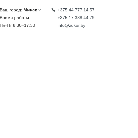
Ваш город:
Минск
+375 44 777 14 57
Время работы:
+375 17 388 44 79
Пн-Пт 8:30–17:30
info@zuker.by
Звоните до 20:00*
кции
Каталог
овости
тзывы
идеообзоры