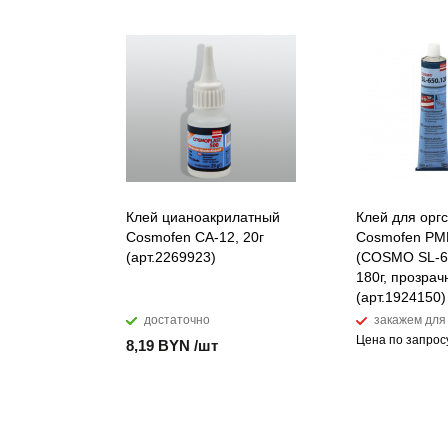
Клей цианоакрилатный
Клей для орг
Cosmofen CA-12, 20г
Cosmofen P
(арт.2269923)
(COSMO SL-65
180г, прозра
(арт.1924150)
достаточно
закажем для
Цена по запрос
8,19 BYN /шт