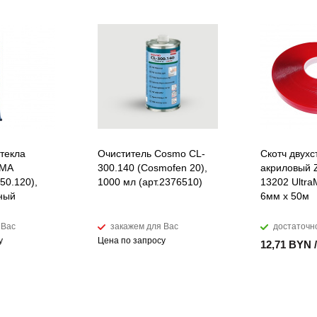
стекла
Очиститель Cosmo CL-
Скотч двух
MMA
300.140 (Cosmofen 20),
акриловый
0.120),
1000 мл (арт.2376510)
13202 Ultra
чный
6мм х 50м
 Вас
закажем для Вас
достаточн
у
Цена по запросу
12,71 BYN 