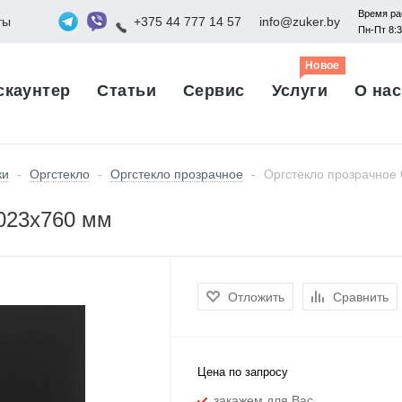
Время ра
ты
+375 44 777 14 57
info@zuker.by
Пн-Пт 8:
Новое
скаунтер
Статьи
Сервис
Услуги
О нас
ки
-
Оргстекло
-
Оргстекло прозрачное
-
Оргстекло прозрачное
1023x760 мм
Отложить
Сравнить
Цена по запросу
закажем для Вас