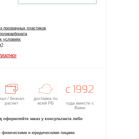
з прозрачных пластиков
поликарбоната
их условиях
и?
СПЛАТНО!
нал / безнал
доставка по
расчет
всей РБ
года
вместе с
Вами
д оформляйте заказ у консультанта либо
с физическими и юридическими лицами.