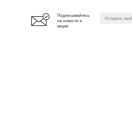
Подписывайтесь
на новости и
акции
О магазине
Сервис
О нас
Оплата
Бренды
Доставка
Реквизиты
Гарантия
© 2024 zuker.by
Магаз
ООО «Интернет-магазин «Цукер»
Регис
Юр. адрес: 220019
г. Минск, ул. Cухаревская, 16, пом.16
Мы до