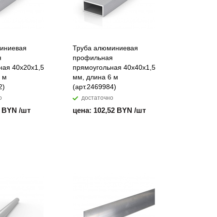
иниевая
Труба алюминиевая
я
профильная
ная 40х20х1,5
прямоугольная 40х40х1,5
 м
мм, длина 6 м
2)
(арт.2469984)
о
достаточно
6 BYN /шт
цена: 102,52 BYN /шт