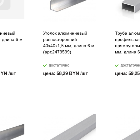
иниевый
Уголок алюминиевый
Труба алюм
, длина 6 м
равносторонний
профильна
40х40х1,5 мм, длина 6 м
прямоуголь
(арт.2479599)
мм, длина 6
достаточно
достаточн
BYN /шт
цена: 58,29 BYN /шт
цена: 59,2