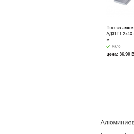
Полоса алюм
АД31Т1 2х40 
м
мало
цена: 36,90 
Алюминиев