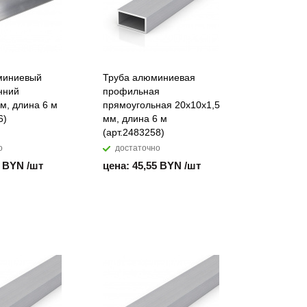
миниевый
Труба алюминиевая
нний
профильная
м, длина 6 м
прямоугольная 20х10х1,5
6)
мм, длина 6 м
(арт.2483258)
о
достаточно
3 BYN /шт
цена: 45,55 BYN /шт