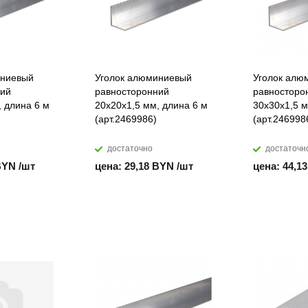
иниевый
Уголок алюминиевый
Уголок алю
ний
равносторонний
равносторо
, длина 6 м
20х20х1,5 мм, длина 6 м
30х30х1,5 м
(арт.2469986)
(арт.246998
достаточно
достаточн
BYN /шт
цена: 29,18 BYN /шт
цена: 44,1