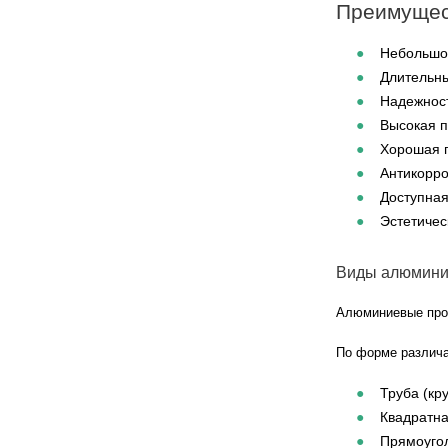
Преимущес
Небольшой
Длительны
Надежност
Высокая п
Хорошая п
Антикорро
Доступная
Эстетичес
Виды алюмини
Алюминиевые проф
По форме различ
Труба (кру
Квадратна
Прямоугол