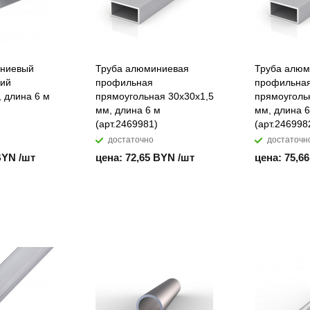
иниевый
Труба алюминиевая
Труба алюм
ний
профильная
профильна
, длина 6 м
прямоугольная 30х30х1,5
прямоуголь
мм, длина 6 м
мм, длина 6
(арт.2469981)
(арт.246998
достаточно
достаточн
BYN /шт
цена: 72,65 BYN /шт
цена: 75,6