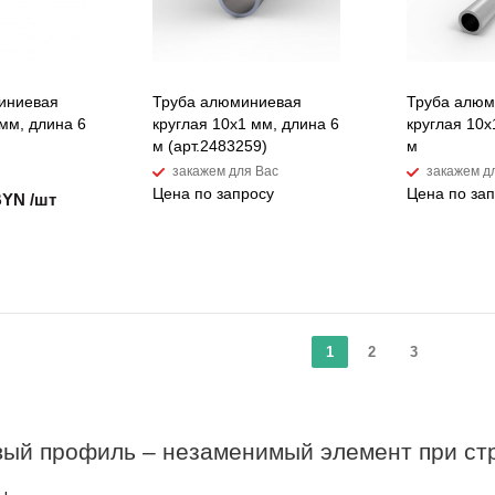
иниевая
Труба алюминиевая
Труба алю
мм, длина 6
круглая 10х1 мм, длина 6
круглая 10х
м (арт.2483259)
м
закажем для Вас
закажем д
Цена по запросу
Цена по за
BYN /шт
1
2
3
ый профиль – незаменимый элемент при стр