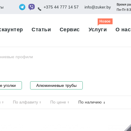
Время ра
ты
+375 44 777 14 57
info@zuker.by
Пн-Пт 8:
Новое
скаунтер
Статьи
Сервис
Услуги
О нас
ниевые профили
 уголки
Алюминиевые трубы
и
По алфавиту
По цене
По наличию