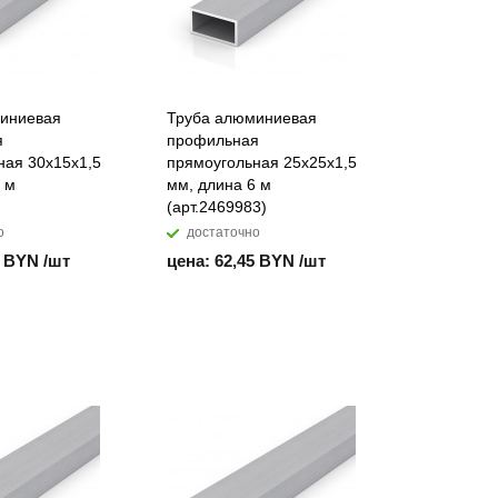
иниевая
Труба алюминиевая
я
профильная
ная 30х15х1,5
прямоугольная 25х25х1,5
 м
мм, длина 6 м
(арт.2469983)
о
достаточно
5 BYN /шт
цена: 62,45 BYN /шт