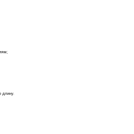
иям;
 длину.