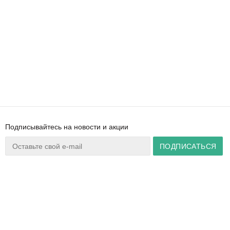
Подписывайтесь на новости и акции
Ваш город:
Минск
+375 44 777 14 57
Время работы:
info@zuker.by
Пн-Пт 8:30–17:30
Звоните до 20:00*