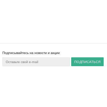
Подписывайтесь на новости и акции
Ваш город:
Минск
+375 44 777 14 57
Время работы:
info@zuker.by
Пн-Пт 8:30–17:30
Звоните до 20:00*