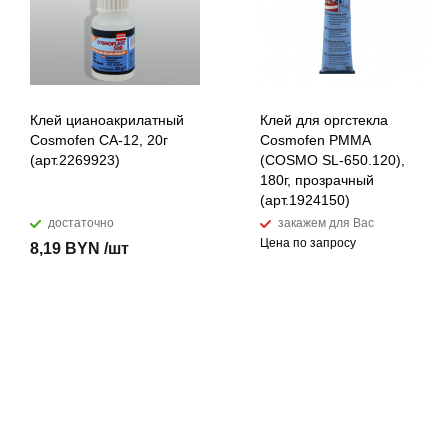
Клей цианоакрилатный
Клей для оргстекла
Cosmofen CA-12, 20г
Cosmofen PMMA
(арт.2269923)
(COSMO SL-650.120),
180г, прозрачный
(арт.1924150)
достаточно
закажем для Вас
Цена по запросу
8,19 BYN /шт