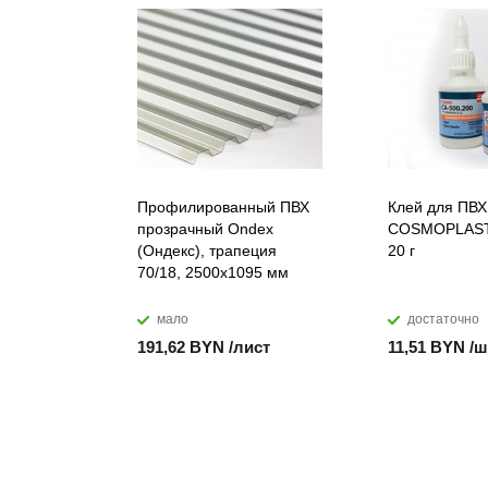
Профилированный ПВХ
Клей для ПВХ
прозрачный Ondex
COSMOPLAST
(Ондекс), трапеция
20 г
70/18, 2500х1095 мм
мало
достаточно
191,62 BYN /лист
11,51 BYN /ш