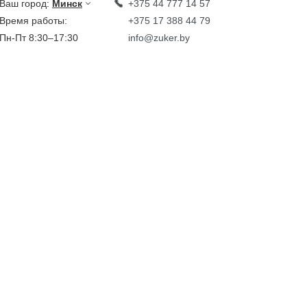
Ваш город:
Минск
+375 44 777 14 57
Время работы:
+375 17 388 44 79
Пн-Пт 8:30–17:30
info@zuker.by
Звоните до 20:00*
кции
Каталог
овости
тзывы
идеообзоры