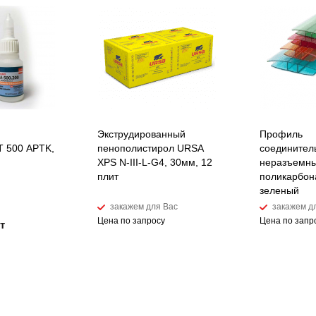
Экструдированный
Профиль
 500 APTK,
пенополистирол URSA
соединител
XPS N-III-L-G4, 30мм, 12
неразъемны
плит
поликарбон
зеленый
закажем для Вас
закажем д
Цена по запросу
Цена по запр
т