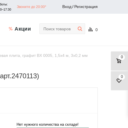
боты:
Вход
/
Регистрация
Звоните до 20:00*
30–17:30
Акции
0
ая плита, графит BX 0005, 1,5х4 м, 3х0,2 мм
0
арт.2470113)
0
Нет нужного количества на складе!