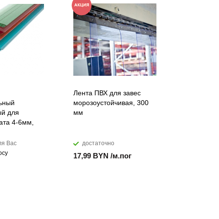
Лента ПВХ для завес
Воронка ж
ьный
морозоустойчивая, 300
125/105 м
й для
мм
коричнев
ата 4-6мм,
ля Вас
достаточно
закажем
осу
Цена по за
17,99 BYN /м.пог