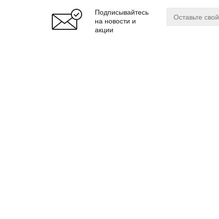
Подписывайтесь
на новости и
акции
О магазине
Сервис
О нас
Оплата
Бренды
Доставка
Реквизиты
Гарантия
© 2024 zuker.by
Магаз
ООО «Интернет-магазин «Цукер»
Регис
Юр. адрес: 220019
г. Минск, ул. Cухаревская, 16, пом.16
Мы до
почтовый адрес: 220099 г. Минск, ул. Казинца, 32/1
Витеб
Борис