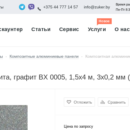
Время ра
ты
+375 44 777 14 57
info@zuker.by
Пн-Пт 8:
Новое
скаунтер
Статьи
Сервис
Услуги
О нас
лы
-
Композитные алюминиевые панели
-
Композитная алюминиев
а, графит BX 0005, 1,5х4 м, 3х0,2 мм (
Отложить
Сравнить
Цена по запросу