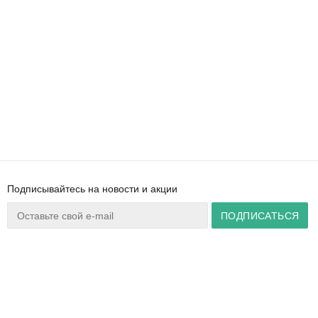
Подписывайтесь на новости и акции
Ваш город:
Минск
+375 44 777 14 57
Время работы:
info@zuker.by
Пн-Пт 8:30–17:30
Звоните до 20:00*