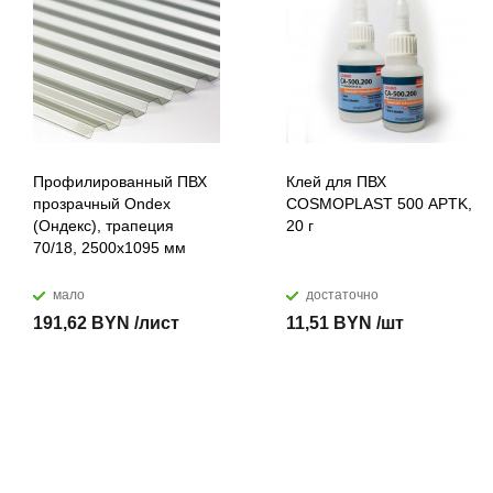
Профилированный ПВХ
Клей для ПВХ
прозрачный Ondex
COSMOPLAST 500 APTK,
(Ондекс), трапеция
20 г
70/18, 2500х1095 мм
мало
достаточно
191,62 BYN /лист
11,51 BYN /шт