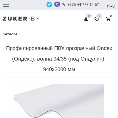
+375 44 777 14 57
Вход
0
0
0
Каталог
Профилированный ПВХ прозрачный Ondex
(Ондекс), волна 94/35 (под Ондулин),
940х2000 мм