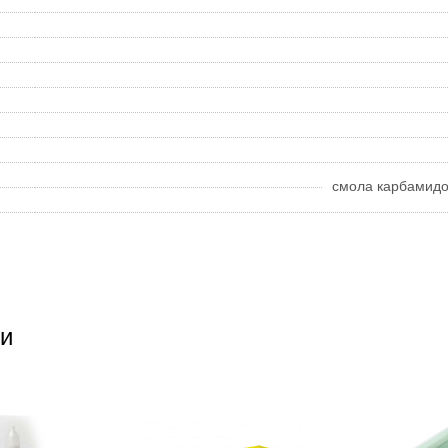
смола карбамид
и