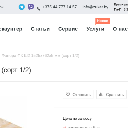
Время ра
ты
+375 44 777 14 57
info@zuker.by
Пн-Пт 8:
Новое
скаунтер
Статьи
Сервис
Услуги
О нас
Фанера ФК Ш2 1525х762х5 мм (сорт 1/2)
сорт 1/2)
Отложить
Сравнить
Цена по запросу
закажем для Вас