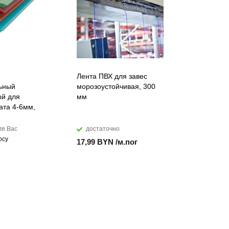
Лента ПВХ для завес
Искусств
ьный
морозоустойчивая, 300
акриловы
й для
мм
DuPont™ C
ата 4-6мм,
ля Вас
достаточно
мало
осу
17,99 BYN /м.пог
874,28 B