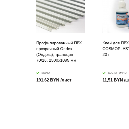
Профилированный ПВХ
Клей для ПВХ
прозрачный Ondex
COSMOPLAST
(Ондекс), трапеция
20 г
70/18, 2500х1095 мм
мало
достаточно
191,62 BYN /лист
11,51 BYN /ш