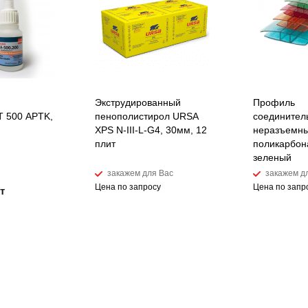
Экструдированный
Профиль
 500 APTK,
пенополистирол URSA
соединител
XPS N-III-L-G4, 30мм, 12
неразъемны
плит
поликарбон
зеленый
закажем для Вас
закажем д
Цена по запросу
Цена по запр
т